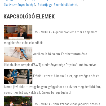
kedvezményes belépő
,
startjegy
,
kombinált bérlet
,
KAPCSOLÓDÓ ELEMEK
TV2 - MOKKA - A gerincprobléma már a fájdalom
megjelenése előtt elkezdődik
Achilles-ín fájdalom: Esetbemutató és a
lökéshullám-terápia (ESWT) eredményessége PhysioVit módszerével
Erőnléti edzés: A hosszú élet, egészséges hát és
izmos jövő titka – avagy hogyan gyógyulhat és előzhet meg derékfájást,
csontritkulást vagy akár a krónikus betegségeket?
TV2 - MOKKA - Nem szabad elhanyagolni: Fontos a