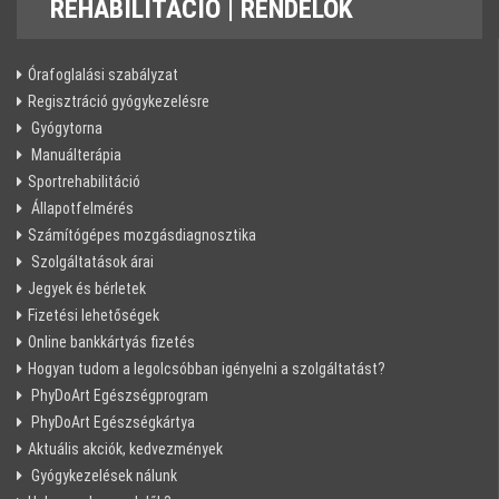
REHABILITÁCIÓ
| RENDELŐK
Órafoglalási szabályzat
Regisztráció gyógykezelésre
Gyógytorna
Manuálterápia
Sportrehabilitáció
Állapotfelmérés
Számítógépes mozgásdiagnosztika
Szolgáltatások árai
Jegyek és bérletek
Fizetési lehetőségek
Online bankkártyás fizetés
Hogyan tudom a legolcsóbban igényelni a szolgáltatást?
PhyDoArt Egészségprogram
PhyDoArt Egészségkártya
Aktuális akciók, kedvezmények
Gyógykezelések nálunk