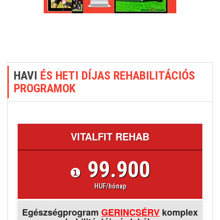
HAVI
ÉS HETI DÍJAS REHABILITÁCIÓS
PROGRAMOK
VITALFIT REHAB
99.900
❶
HUF/hónap
Egészségprogram
GERINCSÉRV
komplex