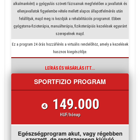
alkalmanként) a gyógyulás szöveti fázisainak megfelelően a javallatok és
ellenjavallatok figyelembe vétele mellett alapos állapotfelmérés után
felállítjuk, majd meg is kezdjük a rehabilitációs programot. Ebben
gyógytorna-fizioterápia, manuálterápia, fizikoterápiás kezelések egyaránt
szerepelnek majd.
Ez a program 24 órás hozzáférés a virtuális rendelőhöz, amely a kezelések
hasznos kiegészítője.
LEÍRÁS ÉS VÁSÁRLÁS ITT...
SPORTFIZIO PROGRAM
149.000
❹
HUF/hónap
Egészségprogram akut, vagy régebben
szerzett, de rendszeresen kiújuló