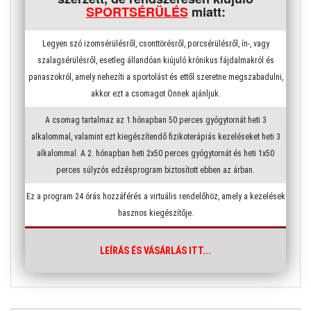
SPORTSÉRÜLÉS
miatt:
Legyen szó izomsérülésről, csonttörésről, porcsérülésről, ín-, vagy
szalagsérülésről, esetleg állandóan kiújuló krónikus fájdalmakról és
panaszokról, amely nehezíti a sportolást és ettől szeretne megszabadulni,
akkor ezt a csomagot Önnek ajánljuk.
A csomag tartalmaz az 1.hónapban 50 perces gyógytornát heti 3
alkalommal, valamint ezt kiegészítendő fizikoterápiás kezeléseket heti 3
alkalommal. A 2. hónapban heti 2x50 perces gyógytornát és heti 1x50
perces súlyzós edzésprogram biztosított ebben az árban.
Ez a program 24 órás hozzáférés a virtuális rendelőhöz, amely a kezelések
hasznos kiegészítője.
LEÍRÁS ÉS VÁSÁRLÁS ITT...