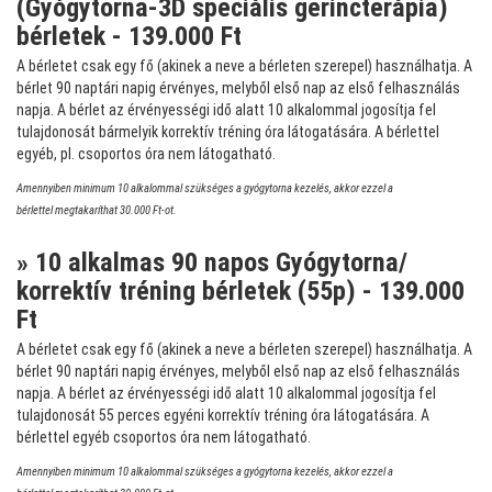
(Gyógytorna-3D speciális gerincterápia)
bérletek - 139.000 Ft
A bérletet csak egy fő (akinek a neve a bérleten szerepel) használhatja. A
bérlet 90 naptári napig érvényes, melyből első nap az első felhasználás
napja. A bérlet az érvényességi idő alatt 10 alkalommal jogosítja fel
tulajdonosát bármelyik korrektív tréning óra látogatására. A bérlettel
egyéb, pl. csoportos óra nem látogatható.
Amennyiben minimum 10 alkalommal szükséges a gyógytorna kezelés, akkor ezzel a
bérlettel megtakaríthat 30.000 Ft-ot.
» 10 alkalmas 90 napos Gyógytorna/
korrektív tréning bérletek (55p) - 139.000
Ft
A bérletet csak egy fő (akinek a neve a bérleten szerepel) használhatja. A
bérlet 90 naptári napig érvényes, melyből első nap az első felhasználás
napja. A bérlet az érvényességi idő alatt 10 alkalommal jogosítja fel
tulajdonosát 55 perces egyéni korrektív tréning óra látogatására. A
bérlettel egyéb csoportos óra nem látogatható.
Amennyiben minimum 10 alkalommal szükséges a gyógytorna kezelés, akkor ezzel a