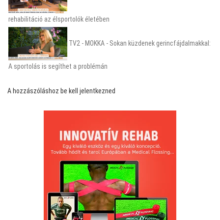
rehabilitáció az élsportolók életében
TV2 - MOKKA - Sokan küzdenek gerincfájdalmakkal:
A sportolás is segíthet a problémán
A hozzászóláshoz be kell jelentkezned