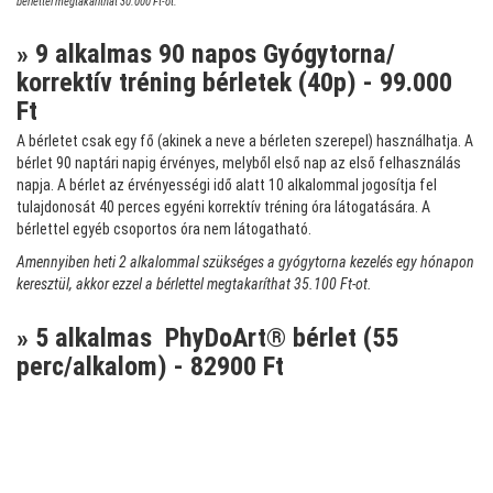
bérlettel megtakaríthat 30.000 Ft-ot.
» 9 alkalmas 90 napos Gyógytorna/
korrektív tréning bérletek (40p) - 99.000
Ft
A bérletet csak egy fő (akinek a neve a bérleten szerepel) használhatja. A
bérlet 90 naptári napig érvényes, melyből első nap az első felhasználás
napja. A bérlet az érvényességi idő alatt 10 alkalommal jogosítja fel
tulajdonosát 40 perces egyéni korrektív tréning óra látogatására. A
bérlettel egyéb csoportos óra nem látogatható.
Amennyiben heti 2 alkalommal szükséges a gyógytorna kezelés egy hónapon
keresztül, akkor ezzel a bérlettel megtakaríthat 35.100 Ft-ot.
» 5 alkalmas PhyDoArt® bérlet (55
perc/alkalom) - 82900 Ft