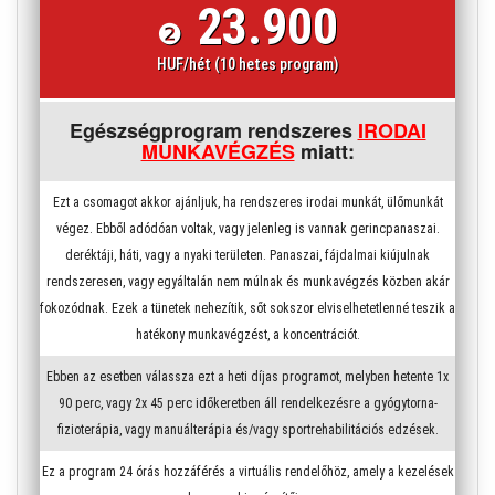
23.900
❷
HUF/hét (10 hetes program)
Egészségprogram rendszeres
IRODAI
MUNKAVÉGZÉS
miatt:
Ezt a csomagot akkor ajánljuk, ha rendszeres irodai munkát, ülőmunkát
végez. Ebből adódóan voltak, vagy jelenleg is vannak gerincpanaszai.
deréktáji, háti, vagy a nyaki területen. Panaszai, fájdalmai kiújulnak
rendszeresen, vagy egyáltalán nem múlnak és munkavégzés közben akár
fokozódnak. Ezek a tünetek nehezítik, sőt sokszor elviselhetetlenné teszik a
hatékony munkavégzést, a koncentrációt.
Ebben az esetben válassza ezt a heti díjas programot, melyben hetente 1x
90 perc, vagy 2x 45 perc időkeretben áll rendelkezésre a gyógytorna-
fizioterápia, vagy manuálterápia és/vagy sportrehabilitációs edzések.
Ez a program 24 órás hozzáférés a virtuális rendelőhöz, amely a kezelések