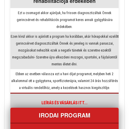
rehabilitációja érdekében
Ezt a csomagot akkor ajánljuk, ha frissen diagnosztizáltak Önnek
gerincsérvet és rehabilitációs programot keres annak gyógyítására
érdekében.
Ezen kívül akkor is ajánlott a program ha korábban, akár hónapokkal ezelőtt
gerincsérvet diagnosztizáltak Önnek és jeneleg is vannak panaszai,
mozgásokat nehezítik ezek a negatív tünetek és szeretne ezektől
megszabadulni- Szeretne újra elkezdeni mozogni, sportolni, a fájdalomtól
mentes életet élni.
Ebben az esetben válassza ezt a havi díjat programot, melyben heti 2
alkalommal ott a gyógytorna, sportfizioterápia, valamint 24 órás hozzáférés
a virtuális rendelőhöz, amely a kezelések hasznos kiegészítője.
LEÍRÁS ÉS VÁSÁRLÁS ITT...
IRODAI PROGRAM