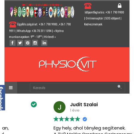
Időpontfoglalás: +36 1 790 9900
|
Onlinenaptár
|
SOS időpont
|
Ügyfélszolgálat: +36 1 790 9900 , +36 1 790
Kedvezmények
9911 | WhatsApp: +36 70 311 1094 | « Nyitva
00
00
munkanapokon: 9
- 18
|
Hírlevél
»
Judit Szalai
1 éve
Egy hely, ahol tényleg segítenek.