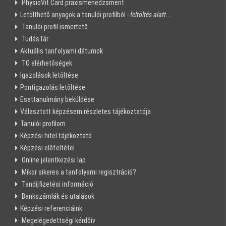
PhysioVit Card praxismenedzsment
Letölthető anyagok a tanulói profilból
- feltöltés alatt...
Tanulói profil ismertető
TudásTár
Aktuális tanfolyami dátumok
TO elérhetőségek
Igazolások letöltése
Pontigazolás letöltése
Esettanulmány beküldése
Választott képzésem részletes tájékoztatója
Tanulói profilom
Képzési hitel tájékoztató
Képzési előfeltétel
Online jelentkezési lap
Mikor sikeres a tanfolyami regisztráció?
Tandíjfizetési információ
Bankszámlák és utalások
Képzési referenciáink
Megelégedettségi kérdőív