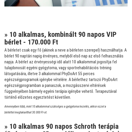
» 10 alkalmas, kombinált 90 napos VIP
bérlet - 170.000 Ft
A bérletet csak egy fő (akinek a neve a bérleten szerepel) használhatja. A
bérlet 90 naptári napig érvényes, melyből első nap az első felhasználás
napja. A bérlet az érvényességi idő alatt 10 alkalommal jogosítja fel
tulajdonosát egyéni gyógytorna, vagy sportrehabilitációs tréning
látogatására, illetve 3 alkalommal PhyDoArt 55 perces
egészségprogramok igénybe vételére. A bérlethez tartozó PhyDoArt
egészségprogramban a panaszok, a mozgásszervi eltérések
függvényében bármely egyéni terápia igénybe vehető. Terapeutával
történő előzetes egyeztetést követően.
Amennyiben több, mint 10 alkalommal szükséges a gyógytorna kezelés, akkor ezzel a
bérlettel megtakaríthat 30.000 Ft-ot.
» 10 alkalmas 90 napos Schroth terápia