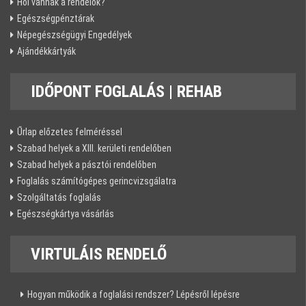
Hol vannak a rendelők?
Egészségpénztárak
Népegészségügyi Engedélyek
Ajándékkártyák
IDŐPONT
FOGLALÁS | REHAB
Űrlap előzetes felméréssel
Szabad helyek a XIII. kerületi rendelőben
Szabad helyek a pásztói rendelőben
Foglalás számítógépes gerincvizsgálatra
Szolgáltatás foglalás
Egészségkártya vásárlás
VIRTULÁIS
RENDELŐ
Hogyan működik a foglalási rendszer? Lépésről lépésre