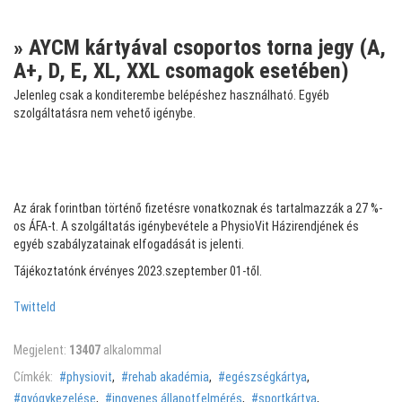
» AYCM kártyával csoportos torna jegy (A,
A+, D, E, XL, XXL csomagok esetében)
Jelenleg csak a konditerembe belépéshez használható. Egyéb
szolgáltatásra nem vehető igénybe.
Az árak forintban történő fizetésre vonatkoznak és tartalmazzák a 27 %-
os ÁFA-t. A szolgáltatás igénybevétele a PhysioVit Házirendjének és
egyéb szabályzatainak elfogadását is jelenti.
Tájékoztatónk érvényes 2023.szeptember 01-től.
Twitteld
Megjelent:
13407
alkalommal
Címkék:
physiovit
,
rehab akadémia
,
egészségkártya
,
gyógykezelése
,
ingyenes állapotfelmérés
,
sportkártya
,