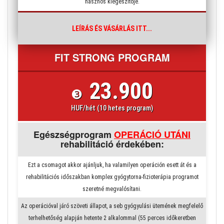
hasznos kiegészítője.
LEÍRÁS ÉS VÁSÁRLÁS ITT...
FIT STRONG PROGRAM
23.900
❸
HUF/hét (10 hetes program)
Egészségprogram
OPERÁCIÓ UTÁNI
rehabilitáció érdekében:
Ezt a csomagot akkor ajánljuk, ha valamilyen operáción esett át és a
rehabilitációs időszakban komplex gyógytorna-fizioterápia programot
szeretné megvalósítani.
Az operációval járó szöveti állapot, a seb gyógyulási ütemének megfelelő
terhelhetőség alapján hetente 2 alkalommal (55 perces időkeretben