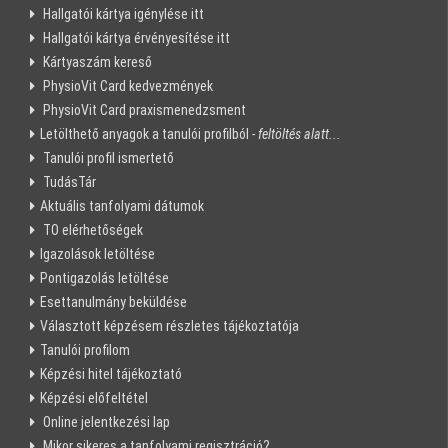
Hallgatói kártya igénylése itt
Hallgatói kártya érvényesítése itt
Kártyaszám kereső
PhysioVit Card kedvezmények
PhysioVit Card praxismenedzsment
Letölthető anyagok a tanulói profilból
- feltöltés alatt...
Tanulói profil ismertető
TudásTár
Aktuális tanfolyami dátumok
TO elérhetőségek
Igazolások letöltése
Pontigazolás letöltése
Esettanulmány beküldése
Választott képzésem részletes tájékoztatója
Tanulói profilom
Képzési hitel tájékoztató
Képzési előfeltétel
Online jelentkezési lap
Mikor sikeres a tanfolyami regisztráció?