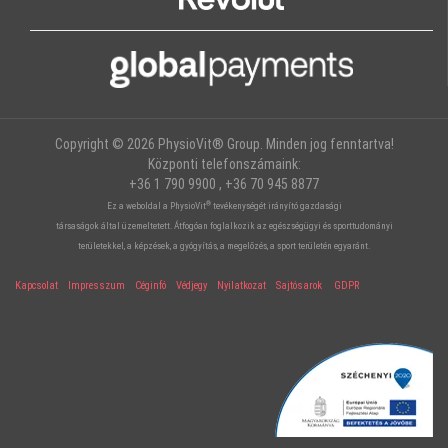
Copyright © 2026 PhysioVit® Group. Minden jog fenntartva!
Központi telefonszámaink:
+36 1 790 9900 , +36 70 945 8877
®
Ez a weboldal a PhysioVit
tevékenységét irányító gazdasági
társaságok által üzemeltetett. Átfogóan foglalkozik az egészségügyi és sporttudományi
területekkel, a képzések, a gyógyítás, a megelőzés, a sport területén egyaránt.
Kapcsolat
Impresszum
Céginfó
Védjegy
Nyilatkozat
Sajtósarok
GDPR