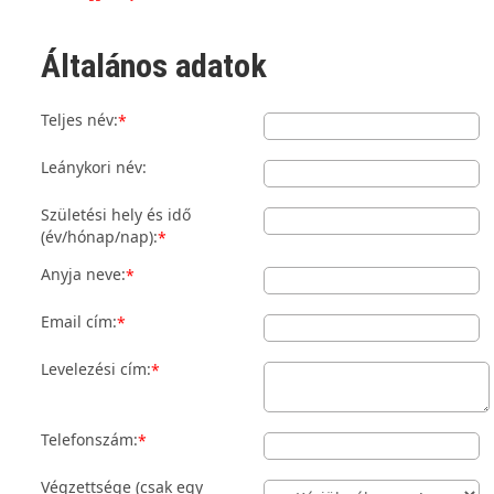
Általános adatok
Teljes név:
*
Leánykori név:
Születési hely és idő
(év/hónap/nap):
*
Anyja neve:
*
Email cím:
*
Levelezési cím:
*
Telefonszám:
*
Végzettsége (csak egy