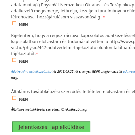
adataimat a(z) PhysioVit Nemzetközi Oktatási- és Terápiaközpo
adatkezelő megismerje, letárolja, kezelje a tanulmányi profi
létrehozása, hozzájárulásom visszavonásáig.
*
IGEN
Kijelentem, hogy a regisztrációval kapcsolatos adatkezeléssel
kapcsolatban elolvastam és tudomásul vettem a http://www.p
vit.hu/physio/447-adatvedelmi-tajekoztato oldalon található 
tájékoztatót.
*
IGEN
Adatvédelmi nyilatkozatunkat
és 2018.05.25-től érvényes GDPR alapján készült
adatvéde
meg.
Általános továbbképzési szerződés feltételeit elolvastam és 
IGEN
Általános továbbképzési szerződés itt tekinthetző meg.
Jelentkezési lap elküldése