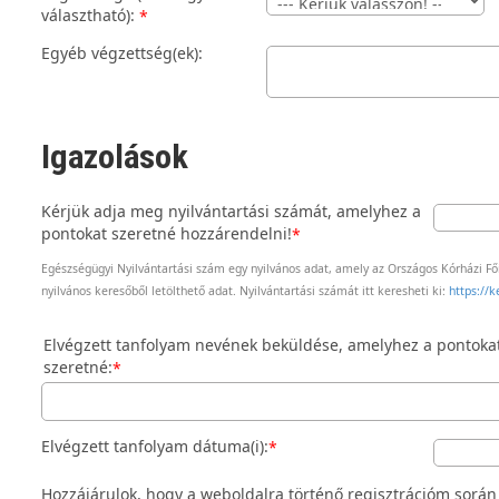
választható):
*
Egyéb végzettség(ek):
Igazolások
Kérjük adja meg nyilvántartási számát, amelyhez a
pontokat szeretné hozzárendelni!
*
Egészségügyi Nyilvántartási szám egy nyilvános adat, amely az Országos Kórházi Fő
nyilvános keresőből letölthető adat. Nyilvántartási számát itt keresheti ki:
https://k
Elvégzett tanfolyam nevének beküldése, amelyhez a pontoka
szeretné:
*
Elvégzett tanfolyam dátuma(i):
*
Hozzájárulok, hogy a weboldalra történő regisztrációm sorá