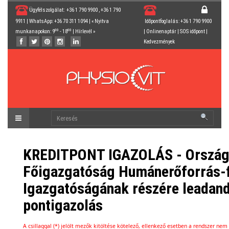
Ügyfélszolgálat: +36 1 790 9900 , +36 1 790
9911 | WhatsApp: +36 70 311 1094 | « Nyitva
Időpontfoglalás: +36 1 790 9900
00
00
munkanapokon: 9
- 18
|
Hírlevél
»
|
Onlinenaptár
|
SOS időpont
|
Kedvezmények
KREDITPONT IGAZOLÁS - Ország
Főigazgatóság Humánerőforrás-f
Igazgatóságának részére leadan
pontigazolás
A csillaggal (*) jelölt mezők kitöltése kötelező, ellenkező esetben a rendszer nem 